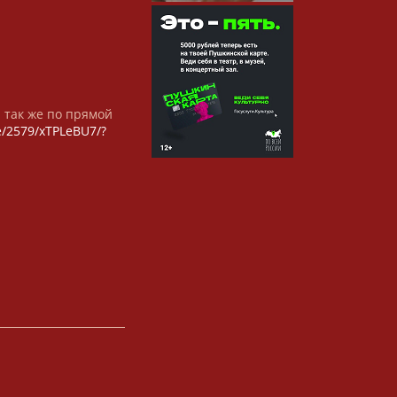
а так же по прямой
/e/2579/xTPLeBU7/?