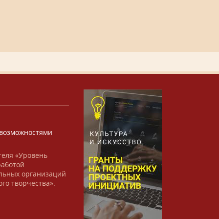
х
возможностями
теля «Уровень
работой
льных организаций
ого творчества».