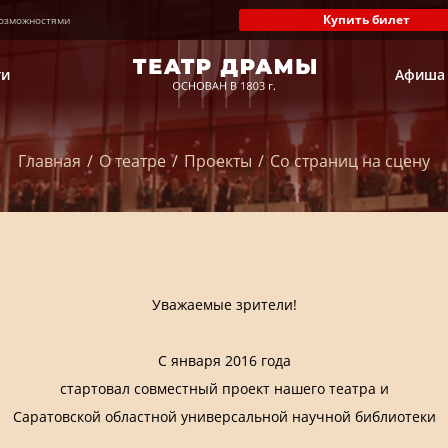
Купить билет
озможностями
ти
Афиша
Главная
/
О театре
/
Проекты
/
Со страниц на сцену
Уважаемые зрители!
С января 2016 года
стартовал совместный проект нашего театра и
Саратовской областной универсальной научной библиотеки