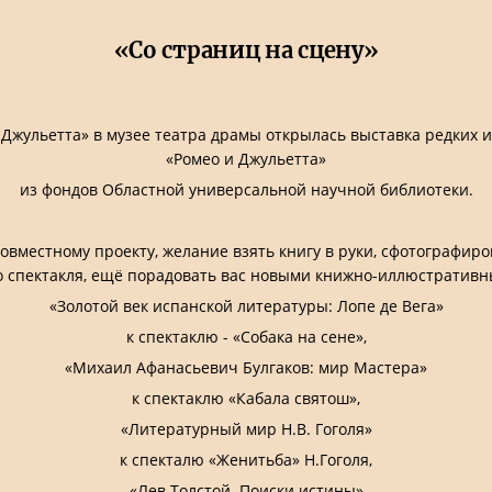
«Со страниц на сцену»
 Джульетта» в музее театра драмы открылась выставка редких
«Ромео и Джульетта»
из фондов Областной универсальной научной библиотеки.
вместному проекту, желание взять книгу в руки, сфотографиро
го спектакля, ещё порадовать вас новыми книжно-иллюстратив
«Золотой век испанской литературы: Лопе де Вега»
к спектаклю - «Собака на сене»,
«Михаил Афанасьевич Булгаков: мир Мастера»
к спектаклю «Кабала святош»,
«Литературный мир Н.В. Гоголя»
к спекталю «Женитьба» Н.Гоголя,
«Лев Толстой. Поиски истины»