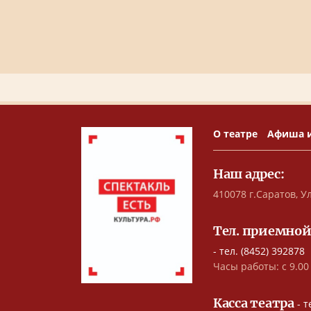
О театре
Афиша 
Наш адрес:
410078 г.Саратов, Ул
Тел. приемной
- тел. (8452) 392878
Часы работы: с 9.00 
Касса театра
- т