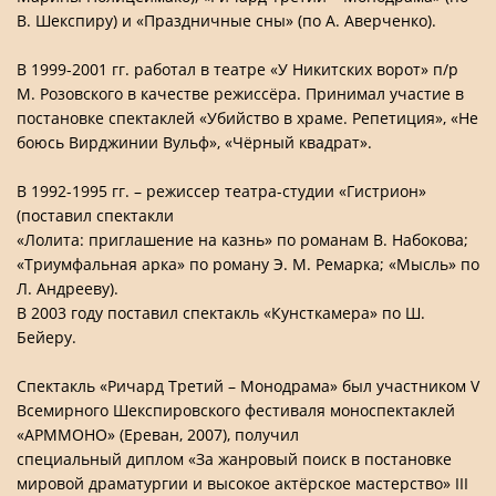
В. Шекспиру) и «Праздничные сны» (по А. Аверченко).
В 1999-2001 гг. работал в театре «У Никитских ворот» п/р
М. Розовского в качестве режиссёра. Принимал участие в
постановке спектаклей «Убийство в храме. Репетиция», «Не
боюсь Вирджинии Вульф», «Чёрный квадрат».
В 1992-1995 гг. – режиссер театра-студии «Гистрион»
(поставил спектакли
«Лолита: приглашение на казнь» по романам В. Набокова;
«Триумфальная арка» по роману Э. М. Ремарка; «Мысль» по
Л. Андрееву).
В 2003 году поставил спектакль «Кунсткамера» по Ш.
Бейеру.
Спектакль «Ричард Третий – Монодрама» был участником V
Всемирного Шекспировского фестиваля моноспектаклей
«АРММОНО» (Ереван, 2007), получил
специальный диплом «За жанровый поиск в постановке
мировой драматургии и высокое актёрское мастерство» III