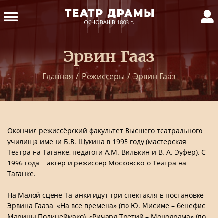
Эрвин Гааз
Главная
/
Режиссеры
/
Эрвин Гааз
Окончил режиссёрский факультет Высшего театрального
училища имени Б.В. Щукина в 1995 году (мастерская
Театра на Таганке, педагоги А.М. Вилькин и В. А. Эуфер). С
1996 года – актер и режиссер Московского Театра на
Таганке.
На Малой сцене Таганки идут три спектакля в постановке
Эрвина Гааза: «На все времена» (по Ю. Мисиме – бенефис
Марины Полицеймако), «Ричард Третий – Монодрама» (по