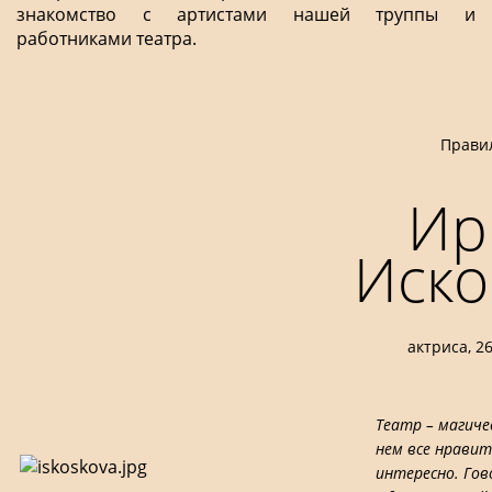
знакомство с артистами нашей труппы и
работниками театра.
Прави
Ир
Иско
актриса, 26
Театр – магиче
нем все нравитс
интересно. Го