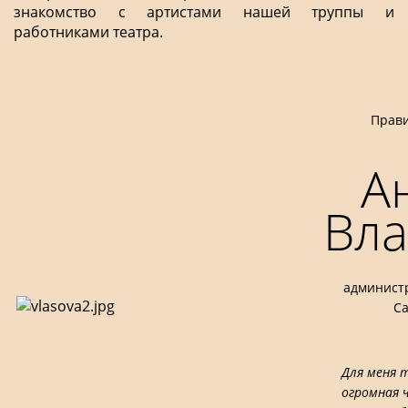
знакомство с артистами нашей труппы и
работниками театра.
Прав
А
Вла
администр
С
Для меня 
огромная 