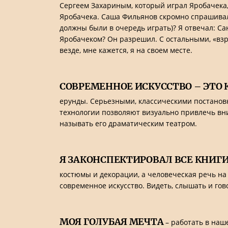
Сергеем Захариным, который играл Яробачека, 
Яробачека. Саша Фильянов скромно спрашивал:
должны были в очередь играть)? Я отвечал: Сан
Яробачеком? Он разрешил. С остальными, «взро
везде, мне кажется, я на своем месте.
СОВРЕМЕННОЕ ИСКУССТВО – ЭТО 
ерунды. Серьезными, классическими постановка
технологии позволяют визуально привлечь вним
называть его драматическим театром.
Я ЗАКОНСПЕКТИРОВАЛ ВСЕ КНИГ
костюмы и декорации, а человеческая речь на 
современное искусство. Видеть, слышать и гово
МОЯ ГОЛУБАЯ МЕЧТА
– работать в наш