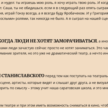
и нудел: ты играешь мою роль, я хочу играть твою роль. И когд
 Саша, ты не обидишься, если я в следующий раз опять сыграю
я, играй Гонзу всегда, а я всегда буду Яробачеком. И у Григор
слыми» ролями, так никогда не было. А я сыграл на нашей сцене
КОГДА ЛЮДИ НЕ ХОТЯТ ЗАМОРАЧИВАТЬСЯ
, а ин
ми люди зачастую сейчас просто не хотят заниматься. Это чащ
ание зрителя, но это уже не драматический театр, а нечто иное
И СТАНИСЛАВСКОГО
перед тем как поступать на театраль
сцене, артисты, которые видят и слышат друг друга, а не визу
рить по смыслу – этому учит наша саратовская школа, и это мн
ем театре и при этом иметь возможность сниматься в кино, что