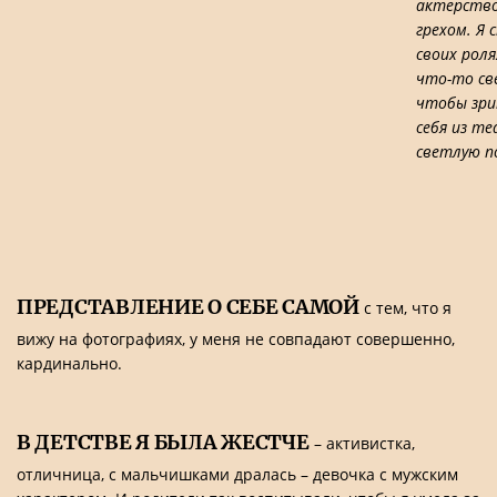
актерство
грехом. Я 
своих рол
что-то св
чтобы зри
себя из т
светлую п
ПРЕДСТАВЛЕНИЕ О СЕБЕ САМОЙ
с тем, что я
вижу на фотографиях, у меня не совпадают совершенно,
кардинально.
В ДЕТСТВЕ Я БЫЛА ЖЕСТЧЕ
– активистка,
отличница, с мальчишками дралась – девочка с мужским