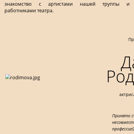
знакомство с артистами нашей труппы и
работниками театра.
Пр
Д
Ро
актриса
Принято с
несовмест
профессией