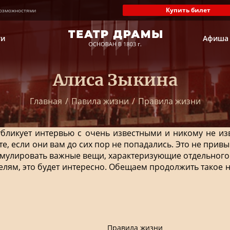
Купить билет
озможностями
ти
Афиша
Алиса Зыкина
Главная
/
Павила жизни
/
Правила жизни
 публикует интервью с очень известными и никому не 
те, если они вам до сих пор не попадались. Это не при
рмулировать важные вещи, характеризующие отдельного
телям, это будет интересно. Обещаем продолжить такое
Правила жизни