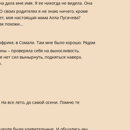
на дала мне имя. Я ее никогда не видела. Она
О своих родителях я не знаю ничего, кроме
жет, моя настоящая мама Алла Пугачева?
к похожи...
Африке, в Сомали. Там мне было хорошо. Рядом
лны – проверяла себя на выносливость.
 нет сил вынырнуть, подняться наверх.
.
 На все лето, до самой осени. Помню те
в школе были удивительные. И общались мы