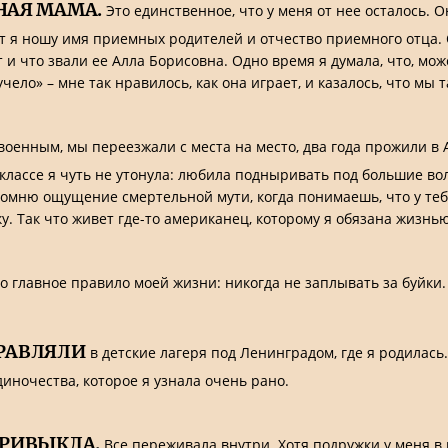
НАЯ МАМА.
Это единственное, что у меня от нее осталось. О
ет я ношу имя приемных родителей и отчество приемного отца. 
т и что звали ее Алла Борисовна. Одно время я думала, что, мо
ло» – мне так нравилось, как она играет, и казалось, что мы та
военным, мы переезжали с места на место, два года прожили в 
классе я чуть не утонула: любила подныривать под большие во
мню ощущение смертельной мути, когда понимаешь, что у тебя
 Так что живет где-то американец, которому я обязана жизнью
о главное правило моей жизни: никогда не заплывать за буйки.
РАВЛЯЛИ
в детские лагеря под Ленинградом, где я родилась.
иночества, которое я узнала очень рано.
ПРИВЫКЛА.
Все переживала внутри. Хотя подружки у меня 