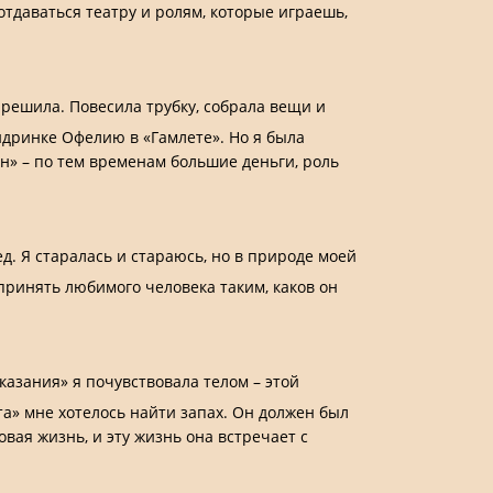
отдаваться театру и ролям, которые играешь,
ё решила. Повесила трубку, собрала вещи и
ндринке Офелию в «Гамлете». Но я была
зн» – по тем временам большие деньги, роль
д. Я старалась и стараюсь, но в природе моей
принять любимого человека таким, каков он
азания» я почувствовала телом – этой
та» мне хотелось найти запах. Он должен был
вая жизнь, и эту жизнь она встречает с