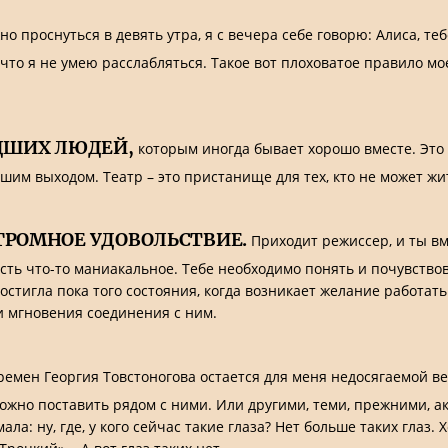
о проснуться в девять утра, я с вечера себе говорю: Алиса, те
, что я не умею расслабляться. Такое вот плоховатое правило м
ДШИХ ЛЮДЕЙ,
которым иногда бывает хорошо вместе. Это к
шим выходом. Театр – это пристанище для тех, кто не может жи
ГРОМНОЕ УДОВОЛЬСТВИЕ.
Приходит режиссер, и ты в
есть что-то маниакальное. Тебе необходимо понять и почувствов
остигла пока того состояния, когда возникает желание работать
 и мгновения соединения с ним.
емен Георгия Товстоногова остается для меня недосягаемой вер
можно поставить рядом с ними. Или другими, теми, прежними, 
ла: ну, где, у кого сейчас такие глаза? Нет больше таких глаз. 