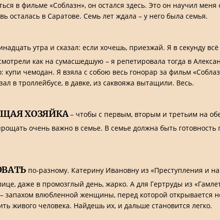
ься в фильме «Соблазн», он остался здесь. Это он научил меня 
вь осталась в Саратове. Семь лет ждала – у него была семья.
инадцать утра и сказал: если хочешь, приезжай. Я в секунду вс
 смотрели как на сумасшедшую – я репетировала тогда в Алекса
: купи чемодан. Я взяла с собою весь гонорар за фильм «Собла
кзал в троллейбусе, в давке, из саквояжа вытащили. Весь.
ЯЩАЯ ХОЗЯЙКА
– чтобы с первым, вторым и третьим на обе
прощать очень важно в семье. В семье должна быть готовность 
ОВАТЬ
по-разному. Катерину Ивановну из «Преступления и нак
це, даже в промозглый день, жарко. А для Гертруды из «Гамле
й – запахом влюбленной женщины, перед которой открывается но
ть живого человека. Найдешь их, и дальше становится легко.