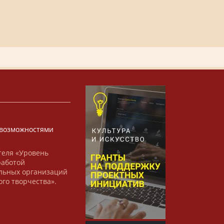
х
возможностями
теля «Уровень
работой
льных организаций
ого творчества».