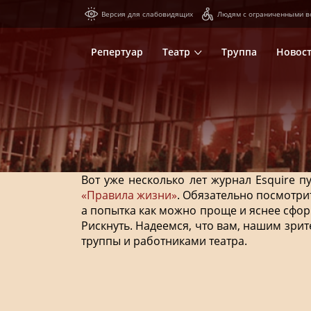
Версия для слабовидящих
Людям с ограниченными в
Репертуар
Театр
Труппа
Новос
Вот уже несколько лет журнал Esquire
«Правила жизни»
. Обязательно посмотри
а попытка как можно проще и яснее сфо
Рискнуть. Надеемся, что вам, нашим зри
труппы и работниками театра.