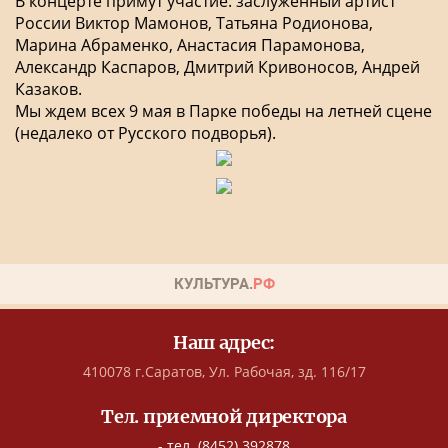
В концерте примут участие: заслуженный артист
России Виктор Мамонов, Татьяна Родионова,
Марина Абраменко, Анастасия Парамонова,
Александр Каспаров, Дмитрий Кривоносов, Андрей
Казаков.
Мы ждем всех 9 мая в Парке победы на летней сцене
(недалеко от Русского подворья).
Наш адрес:
410078 г.Саратов, Ул. Рабочая, зд. 116/17
Тел. приемной директора
- тел. (8452) 392878