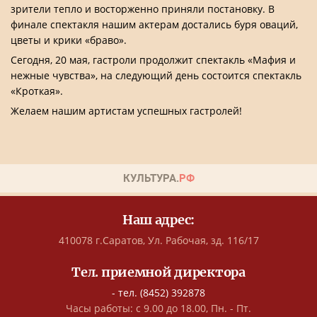
зрители тепло и восторженно приняли постановку. В
финале спектакля нашим актерам достались буря оваций,
цветы и крики «браво».
Сегодня, 20 мая, гастроли продолжит спектакль «Мафия и
нежные чувства», на следующий день состоится спектакль
«Кроткая».
Желаем нашим артистам успешных гастролей!
Наш адрес:
410078 г.Саратов, Ул. Рабочая, зд. 116/17
Тел. приемной директора
- тел. (8452) 392878
Часы работы: с 9.00 до 18.00, Пн. - Пт.