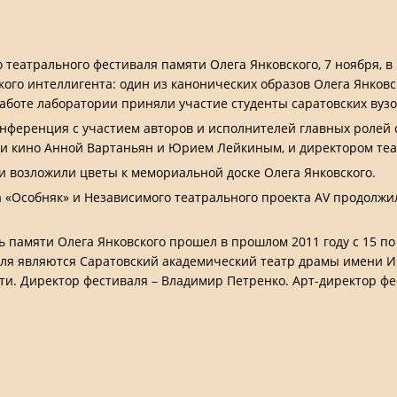
 театрального фестиваля памяти Олега Янковского, 7 ноября, в
ого интеллигента: один из канонических образов Олега Янковск
аботе лаборатории приняли участие студенты саратовских вузо
конференция с участием авторов и исполнителей главных ролей
и кино Анной Вартаньян и Юрием Лейкиным, и директором теат
и возложили цветы к мемориальной доске Олега Янковского.
а «Особняк» и Независимого театрального проекта AV продолж
памяти Олега Янковского прошел в прошлом 2011 году с 15 по 2
аля являются Саратовский академический театр драмы имени И
ти. Директор фестиваля – Владимир Петренко. Арт-директор фе