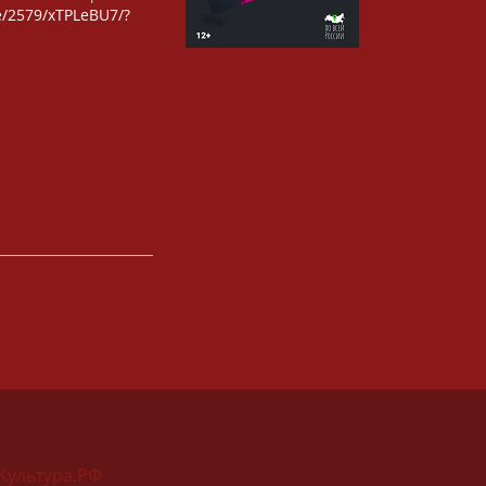
/e/2579/xTPLeBU7/?