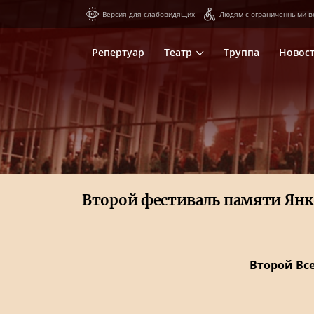
Версия для слабовидящих
Людям с ограниченными в
Репертуар
Театр
Труппа
Новос
Второй фестиваль памяти Янк
Второй Вс