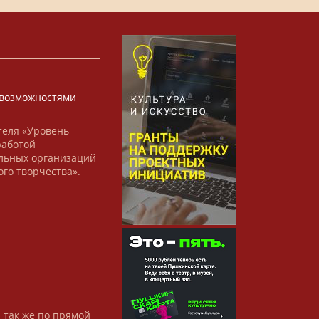
х
возможностями
теля «Уровень
работой
льных организаций
ого творчества».
а так же по прямой