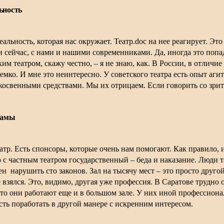
ьность
альность, которая нас окружает. Театр.
doc
на нее реагирует. Эт
 и сейчас, с нами и нашими современниками. Да, иногда это поп
м театром, скажу честно, – я не знаю, как. В России, в отличие 
доемко. И мне это неинтересно. У советского театра есть опыт а
освенными средствами. Мы их отрицаем. Если говорить со зрит
рамы
атр. Есть спонсоры, которые очень нам помогают. Как правило,
 с частным театром государственный – беда и наказание. Люди
ен
нарушить сто законов. Зал на тысячу мест – это просто друго
е взялся. Это, видимо, другая уже профессия. В Саратове трудно
то они работают еще и в большом зале. У них иной профессионал
ть поработать в другой манере с искренним интересом.