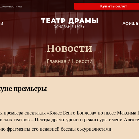
Купить билет
озможностями
ти
Афиша
Новости
Главная
/
Новости
нуне премьеры
тся премьера спектакля «Класс Бенто Бончева» по пьесе Максима
овских театров – Центра драматургии и режиссуры имени Алексе
ию фрагменты его недавней беседы с журналистами.