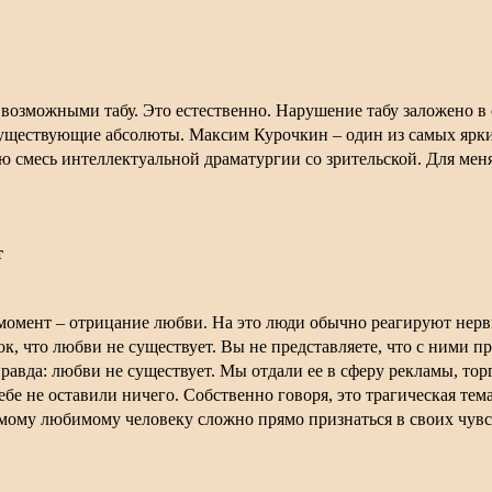
возможными табу. Это естественно. Нарушение табу заложено в 
уществующие абсолюты. Максим Курочкин – один из самых ярких
 смесь интеллектуальной драматургии со зрительской. Для меня
т
й момент – отрицание любви. На это люди обычно реагируют нер
, что любви не существует. Вы не представляете, что с ними п
авда: любви не существует. Мы отдали ее в сферу рекламы, то
бе не оставили ничего. Собственно говоря, это трагическая тем
амому любимому человеку сложно прямо признаться в своих чувст