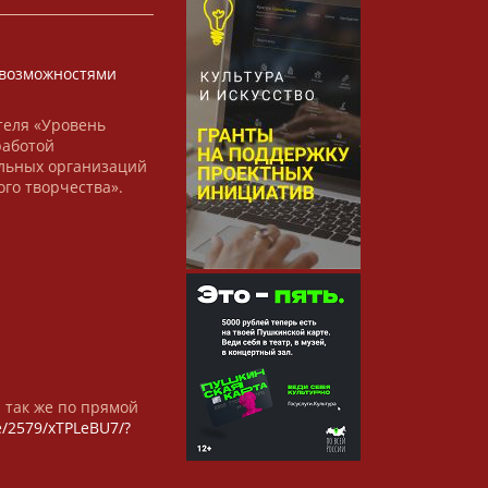
х
возможностями
теля «Уровень
работой
льных организаций
ого творчества».
а так же по прямой
/e/2579/xTPLeBU7/?