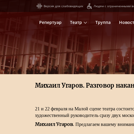
Версия для слабовидящих
Людям с ограниченными в
Репертуар
Театр
Труппа
Новос
Михаил Угаров. Разговор нака
21 и 22 февраля на Малой сцене театра состои
художественный руководитель сразу двух моск
Михаил Угаров
. Предлагаем вашему вниман