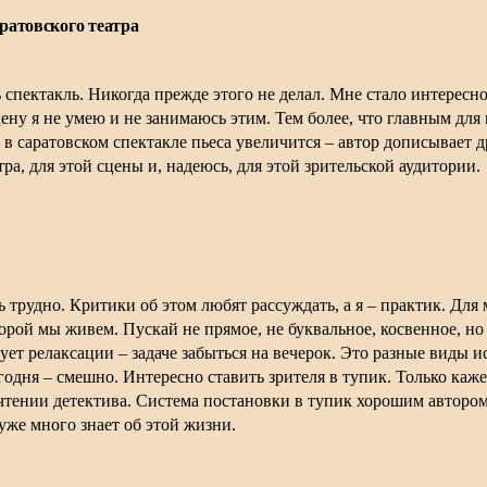
ратовского театра
 спектакль. Никогда прежде этого не делал. Мне стало интересн
у я не умею и не занимаюсь этим. Тем более, что главным для м
 в саратовском спектакле пьеса увеличится – автор дописывает д
ра, для этой сцены и, надеюсь, для этой зрительской аудитории.
ть трудно. Критики об этом любят рассуждать, а я – практик. Для
орой мы живем. Пускай не прямое, не буквальное, косвенное, но
ует релаксации – задаче забыться на вечерок. Это разные виды ис
годня – смешно. Интересно ставить зрителя в тупик. Только каже
чтении детектива. Система постановки в тупик хорошим автором 
 уже много знает об этой жизни.