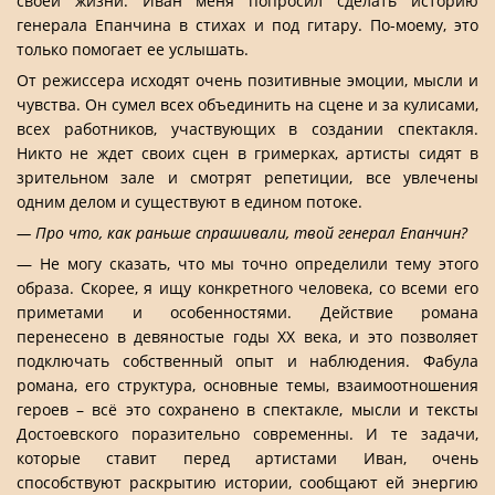
своей жизни. Иван меня попросил сделать историю
генерала Епанчина в стихах и под гитару. По-моему, это
только помогает ее услышать.
От режиссера исходят очень позитивные эмоции, мысли и
чувства. Он сумел всех объединить на сцене и за кулисами,
всех работников, участвующих в создании спектакля.
Никто не ждет своих сцен в гримерках, артисты сидят в
зрительном зале и смотрят репетиции, все увлечены
одним делом и существуют в едином потоке.
— Про что, как раньше спрашивали, твой генерал Епанчин?
— Не могу сказать, что мы точно определили тему этого
образа. Скорее, я ищу конкретного человека, со всеми его
приметами и особенностями. Действие романа
перенесено в девяностые годы ХХ века, и это позволяет
подключать собственный опыт и наблюдения. Фабула
романа, его структура, основные темы, взаимоотношения
героев – всё это сохранено в спектакле, мысли и тексты
Достоевского поразительно современны. И те задачи,
которые ставит перед артистами Иван, очень
способствуют раскрытию истории, сообщают ей энергию