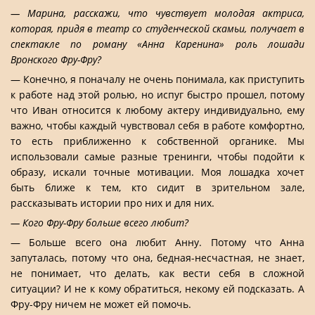
— Марина, расскажи, что чувствует молодая актриса,
которая, придя в театр со студенческой скамьи, получает в
спектакле по роману «Анна Каренина» роль лошади
Вронского Фру-Фру?
— Конечно, я поначалу не очень понимала, как приступить
к работе над этой ролью, но испуг быстро прошел, потому
что Иван относится к любому актеру индивидуально, ему
важно, чтобы каждый чувствовал себя в работе комфортно,
то есть приближенно к собственной органике. Мы
использовали самые разные тренинги, чтобы подойти к
образу, искали точные мотивации. Моя лошадка хочет
быть ближе к тем, кто сидит в зрительном зале,
рассказывать истории про них и для них.
— Кого Фру-Фру больше всего любит?
— Больше всего она любит Анну. Потому что Анна
запуталась, потому что она, бедная-несчастная, не знает,
не понимает, что делать, как вести себя в сложной
ситуации? И не к кому обратиться, некому ей подсказать. А
Фру-Фру ничем не может ей помочь.