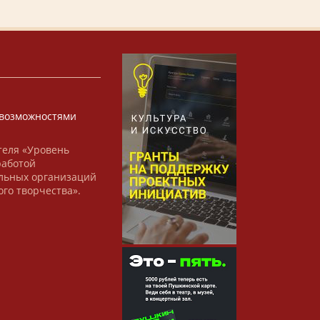
х
возможностями
теля «Уровень
работой
льных организаций
ого творчества».