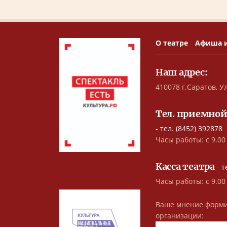
О театре
Афиша 
Наш адрес:
410078 г.Саратов, Ул
Тел. приемной
- тел. (8452) 392878
Часы работы: с 9.00 
Касса театра
- т
Часы работы: с 9.00
Ваше мнение форми
организации: