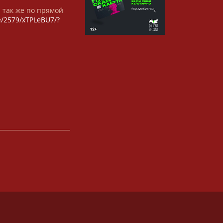
а так же по прямой
/e/2579/xTPLeBU7/?