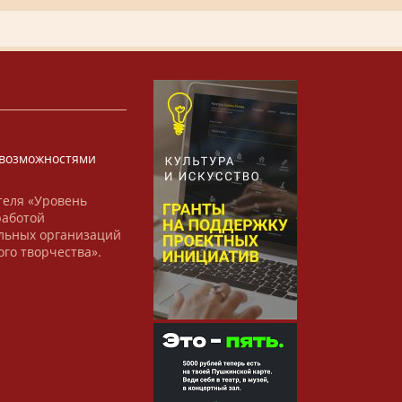
х
возможностями
теля «Уровень
работой
льных организаций
ого творчества».