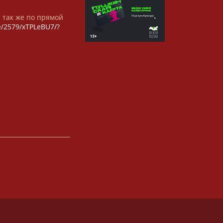
а так же по прямой
/e/2579/xTPLeBU7/?