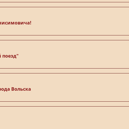
Анисимовича!
 поезд"
рода Вольска