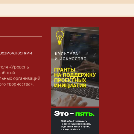
х
возможностями
теля «Уровень
работой
льных организаций
ого творчества».