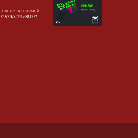
а так же по прямой
/e/2579/xTPLeBU7/?