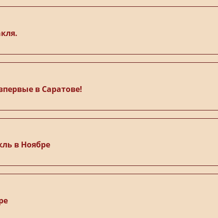
акля.
впервые в Саратове!
ль в Ноябре
ре