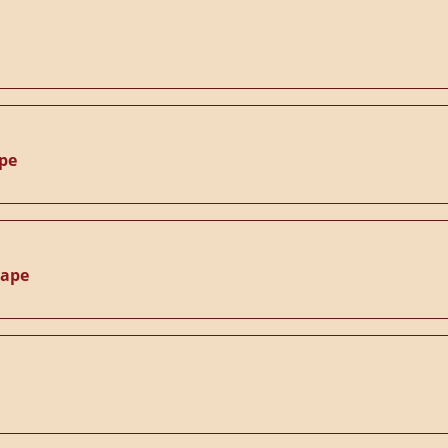
ре
варе