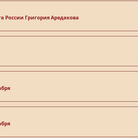
а России Григория Аредакова
абря
абря