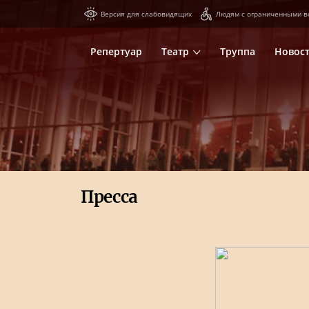
Версия для слабовидящих
Людям с ограниченными в
Репертуар
Театр
Труппа
Новос
Пресса