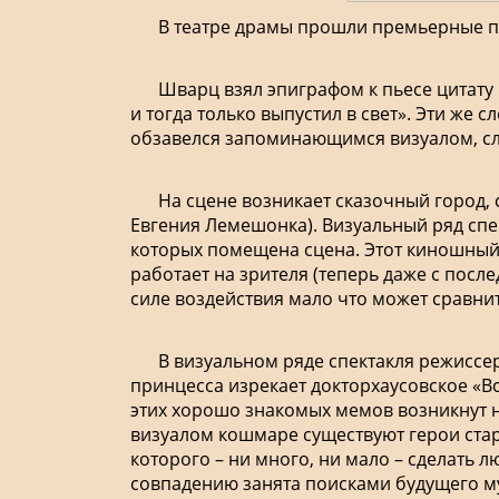
В театре драмы прошли премьерные по
Шварц взял эпиграфом к пьесе цитату 
и тогда только выпустил в свет». Эти же
обзавелся запоминающимся визуалом, сл
На сцене возникает сказочный город
Евгения Лемешонка). Визуальный ряд спе
которых помещена сцена. Этот киношный 
работает на зрителя (теперь даже с пос
силе воздействия мало что может сравни
В визуальном ряде спектакля режиссер
принцесса изрекает докторхаусовское «Вс
этих хорошо знакомых мемов возникнут н
визуалом кошмаре существуют герои стар
которого – ни много, ни мало – сделать 
совпадению занята поисками будущего му