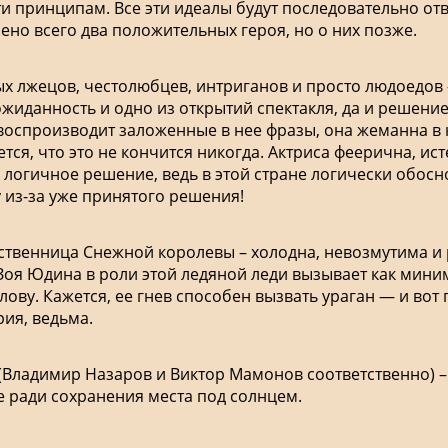
ти принципам. Все эти идеалы будут последовательно от
ено всего два положительных героя, но о них позже.
ых лжецов, честолюбцев, интриганов и просто людоедов
жиданность и одно из открытий спектакля, да и решени
воспроизводит заложенные в нее фразы, она жеманна в 
тся, что это не кончится никогда. Актриса феерична, ист
огичное решение, ведь в этой стране логически обосн
у из-за уже принятого решения!
дственница Снежной королевы – холодна, невозмутима и
оя Юдина в роли этой ледяной леди вызывает как миним
олову. Кажется, ее гнев способен вызвать ураган — и вот
ия, ведьма.
Владимир Назаров и Виктор Мамонов соответственно) –
е ради сохранения места под солнцем.