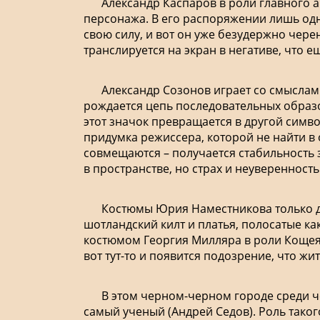
Александр Каспаров в роли главного а
персонажа. В его распоряжении лишь одна
свою силу, и вот он уже безудержно чер
транслируется на экран в негативе, что 
Александр Созонов играет со смыслами
рождается цепь последовательных образо
этот значок превращается в другой симво
придумка режиссера, которой не найти в 
совмещаются – получается стабильность 
в пространстве, но страх и неуверенность
Костюмы Юрия Наместникова только до
шотландский килт и платья, полосатые к
костюмом Георгия Милляра в роли Кощея 
вот тут-то и появится подозрение, что жи
В этом черном-черном городе среди че
самый ученый (Андрей Седов). Роль таког