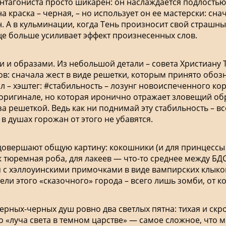
нтагониста просто шикарен: он наслаждается подлостью
 краска – черная, – но использует он ее мастерски: сн
ен. А в кульминации, когда Тень произносит свой страш
еще больше усиливает эффект произнесенных слов.
 и образами. Из небольшой детали – совета Христиану 
в: сначала жест в виде решетки, которым принято обозн
л – хэштег: #стабильность – лозунг новоиспеченного ко
оригинале, но которая иронично отражает зловещий образ
за решеткой. Ведь как ни поднимай эту стабильность – 
 в душах горожан от этого не убавятся.
вершают общую картину: кокошники (и для принцессы –
ак тюремная роба, для лакеев — что-то среднее между Б
с хэллоуинскими примочками в виде вампирских клыков
тели этого «сказочного» города – всего лишь зомби, от 
рных-черных душ ровно два светлых пятна: тихая и скр
о «луча света в темном царстве» — самое сложное, что м