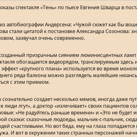
казы спектакля «Тень» по пьесе Евгения Шварца в пост
из автобиографии Андерсена: «Чужой сюжет как бы вошел
 слова стали цитатой к постановке Александра Созонова:
овом, зазвучал очень современно.
, созданный призрачным сиянием люминисцентных ламп 
ктакля обогащается видеорядом, транслируемым здесь и
эффект «крупного плана» используется во время монол
леднего ряда балкона можно разглядеть малейшие нюансы
ться с этим приемом.
 сознательно создает несколько мемов, иногда даже пут
е люди лгут», а доктор «излечивает» своих пациентов 
овые: «Не радуйтесь раньше времени» и «Это не будет и
ой сказки: сказочные людоеды, мальчик-с-пальчик, сюда
людей счастливыми. Но вот беда, ему на глаза попадается
жа. И вот в окружении таких странных персонажей начне