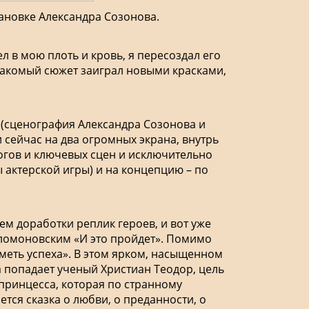
ановке Александра Созонова.
 в мою плоть и кровь, я пересоздал его
 знакомый сюжет заиграл новыми красками,
(сценография Александра Созонова и
 сейчас на два огромных экрана, внутрь
огов и ключевых сцен и исключительно
 актерской игры) и на концепцию – по
ем доработки реплик героев, и вот уже
соломоновским «И это пройдет». Помимо
меть успеха». В этом ярком, насыщенном
 попадает ученый Христиан Теодор, цель
 принцесса, которая по странному
тся сказка о любви, о преданности, о