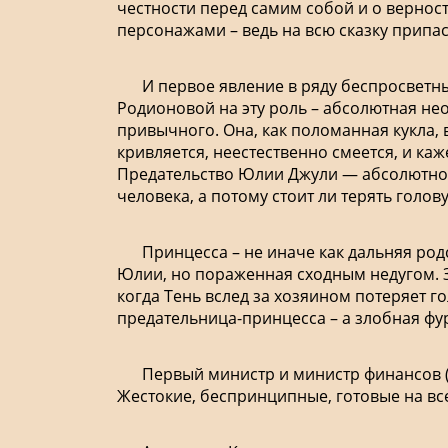
честности перед самим собой и о вернос
персонажами – ведь на всю сказку припас
И первое явление в ряду беспросветн
Родионовой на эту роль – абсолютная нео
привычного. Она, как поломанная кукла, 
кривляется, неестественно смеется, и каже
Предательство Юлии Джули — абсолютно л
человека, а потому стоит ли терять голов
Принцесса – не иначе как дальняя ро
Юлии, но пораженная сходным недугом. З
когда Тень вслед за хозяином потеряет г
предательница-принцесса – а злобная фур
Первый министр и министр финансов (
Жестокие, беспринципные, готовые на вс