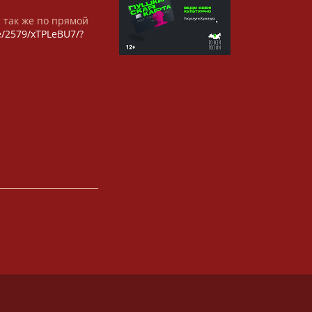
а так же по прямой
/e/2579/xTPLeBU7/?