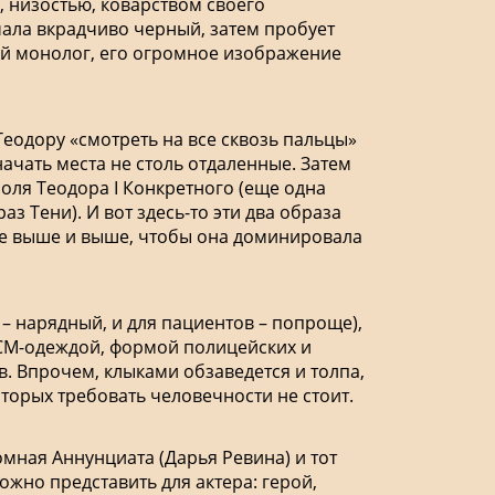
, низостью, коварством своего
ачала вкрадчиво черный, затем пробует
ный монолог, его огромное изображение
Теодору «смотреть на все сквозь пальцы»
ачать места не столь отдаленные. Затем
роля Теодора I Конкретного (еще одна
 Тени). И вот здесь-то эти два образа
все выше и выше, чтобы она доминировала
 нарядный, и для пациентов – попроще),
ДСМ-одеждой, формой полицейских и
. Впрочем, клыками обзаведется и толпа,
которых требовать человечности не стоит.
омная Аннунциата (Дарья Ревина) и тот
ожно представить для актера: герой,