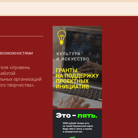
х
возможностями
теля «Уровень
работой
льных организаций
ого творчества».