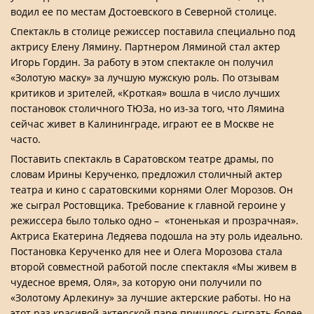
водил ее по местам Достоевского в Северной столице.
Спектакль в столице режиссер поставила специально под
актрису Елену Лямину. Партнером Ляминой стал актер
Игорь Гордин. За работу в этом спектакле он получил
«Золотую маску» за лучшую мужскую роль. По отзывам
критиков и зрителей, «Кроткая» вошла в число лучших
постановок столичного ТЮЗа, но из-за того, что Лямина
сейчас живет в Калининграде, играют ее в Москве не
часто.
Поставить спектакль в Саратовском театре драмы, по
словам Ирины Керученко, предложил столичный актер
театра и кино с саратовскими корнями Олег Морозов. Он
же сыграл Ростовщика. Требование к главной героине у
режиссера было только одно – «тоненькая и прозрачная».
Актриса Екатерина Ледяева подошла на эту роль идеально.
Постановка Керученко для нее и Олега Морозова стала
второй совместной работой после спектакля «Мы живем в
чудесное время, Оля», за которую они получили по
«Золотому Арлекину» за лучшие актерские работы. Но на
этот раз красивой актерской паре пришлось сыграть более