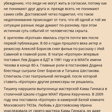
убеждению, что люди не могут жить в согласии, потому как
не понимают друг друга и, прежде всего, не понимают
самих себя. Достоевский четко подметил, что такое
недопонимание происходит от того, что об одной и той же
ситуации разные люди думают по-разному, при этом
истинная суть событий от человечества скрыта.
К зрителям «Кроткая» явилась спустя почти век после
первой публикации. В 60-х годах прошлого века актер и
режиссер Алексей Борисов снял фильм по рассказу с Ией
Савиной в главной роли. В театре «Кроткую» впервые
поставил Лев Додин в БДТ в 1981 году и в МХАТе имени
Чехова в конце 80-х. Главные роли в постановке Додина
блестяще сыграли Олег Борисов и Татьяна Шестакова.
Спектакль стал театральной легендой, после которой
ставить «Кроткую» другие режиссеры не решались.
Тишину нарушила выпускница мастерской Камы Гинкаса в
столичной Школе-студии МХАТ Ирина Керученко. В 2009
году она поставила «Кроткую» в камерной Белой комнате
Московского ТЮЗа. Любовь к Достоевскому Ирина
унаследовала от своего мастера Камы Гинкаса, он даже