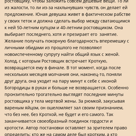
ростовщику, чтобы заложить совсем дешевые вещи. То ли
из жалости, то ли из-за нахлынувших чувств, он делает ей
предложение. Юная девушка живет в фактическом рабстве
у своих теток и должна сделать выбор между сватающимся
к ней 50-летним купцом и 40-летним ростовщиком. Она
выбирает последнего, хотя и презирает его занятие.
Желание получать покорную благодарность вперемешку с
личными обидами из прошлого не позволяют
новоиспеченному супругу найти общий язык с женой.
Холод, с которым Ростовщик встречает Кроткую,
возвращается ему в финале. В тот момент, когда после
нескольких месяцев молчания они, наконец-то, поняли
друг друга, она уходит на пару минут к себе с иконой
Богородицы в руках и больше не возвращается. Особенно
пронзительно трогательно выглядят последние минуты
ростовщика у тела мертвой жены. За рюмкой, закусывая
вареным яйцом, он ошеломляет зал своим признанием,
что без нее, без Кроткой, не будет и его самого. Так
заканчивается своеобразный поединок гордости и
кротости. Автор постановки оставляет за зрителем право
определить: кто же на самом деле был кротким, а кто