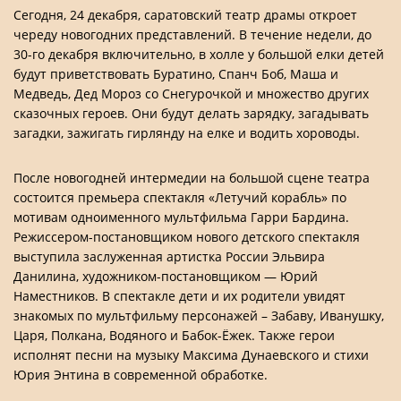
Сегодня, 24 декабря, саратовский театр драмы откроет
череду новогодних представлений. В течение недели, до
30-го декабря включительно, в холле у большой елки детей
будут приветствовать Буратино, Спанч Боб, Маша и
Медведь, Дед Мороз со Снегурочкой и множество других
сказочных героев. Они будут делать зарядку, загадывать
загадки, зажигать гирлянду на елке и водить хороводы.
После новогодней интермедии на большой сцене театра
состоится премьера спектакля «Летучий корабль» по
мотивам одноименного мультфильма Гарри Бардина.
Режиссером-постановщиком нового детского спектакля
выступила заслуженная артистка России Эльвира
Данилина, художником-постановщиком — Юрий
Наместников. В спектакле дети и их родители увидят
знакомых по мультфильму персонажей – Забаву, Иванушку,
Царя, Полкана, Водяного и Бабок-Ёжек. Также герои
исполнят песни на музыку Максима Дунаевского и стихи
Юрия Энтина в современной обработке.