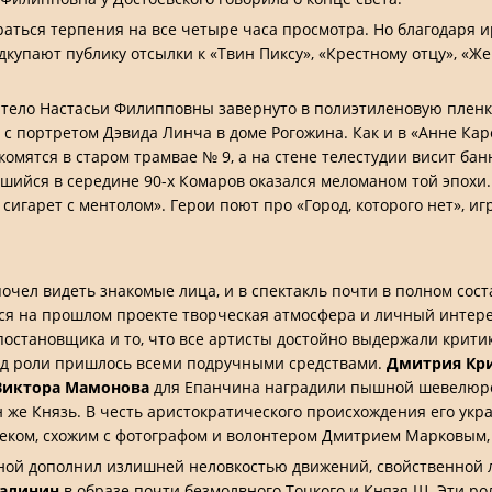
аться терпения на все четыре часа просмотра. Но благодаря 
купают публику отсылки к «Твин Пиксу», «Крестному отцу», «
ело Настасьи Филипповны завернуто в полиэтиленовую пленку,
с портретом Дэвида Линча в доме Рогожина. Как и в «Анне Кар
мятся в старом трамвае № 9, а на стене телестудии висит бан
шийся в середине 90-х Комаров оказался меломаном той эпохи
 сигарет с ментолом». Герои поют про «Город, которого нет», 
очел видеть знакомые лица, и в спектакль почти в полном сос
я на прошлом проекте творческая атмосфера и личный интерес
 постановщика и то, что все артисты достойно выдержали крити
под роли пришлось всеми подручными средствами.
Дмитрия Кр
Виктора Мамонова
для Епанчина наградили пышной шевелюро
он же Князь. В честь аристократического происхождения его укр
овеком, схожим с фотографом и волонтером Дмитрием Марковым,
ной дополнил излишней неловкостью движений, свойственной 
алинин
в образе почти безмолвного Тоцкого и Князя Щ. Эти ро