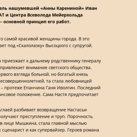
атель нашумевшей «Анны Карениной» Иван
Т и Центра Всеволода Мейерхольда
– основной принцип его работ.
то самой красивой женщины города. В это
ет под «Скалолазку» Высоцкого с супругой.
н приезжает к дальнему родственнику генералу
привлекает внимание светского общества.
рвого взгляда больной, но богатый князь
несовершеннолетней, та стала любовницей
в – протеже Епанчина Ганя Иволгин. Последний
ансовое положение. Сама Настя предпочитает
Аглаей разбивает возвращение Настасьи
 получают преступление и труп. Порочность
а в лице Мышкина, стала главной мыслью
к сценарист и как супервайзер. Героев романа