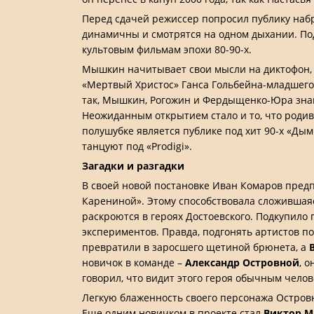
Перед сдачей режиссер попросил публику набр
динамичны и смотрятся на одном дыхании. Под
культовым фильмам эпохи 80-90-х.
Мышкин начитывает свои мысли на диктофон, т
«Мертвый Христос» Ганса Гольбейна-младшего 
так, Мышкин, Рогожин и Фердыщенко-Юра знако
Неожиданным открытием стало и то, что родив
полушубке является публике под хит 90-х «Дым
танцуют под «Prodigi».
Загадки и разгадки
В своей новой постановке Иван Комаров предп
Карениной». Этому способствовала сложившаяс
раскроются в героях Достоевского. Подкупило
экспериментов. Правда, подгонять артистов 
превратили в заросшего щетиной брюнета, а
новичок в команде –
Александр Островной
, 
говорил, что видит этого героя обычным чел
Легкую блаженность своего персонажа Остров
Еще одним новичком в проекте стал
Виктор М