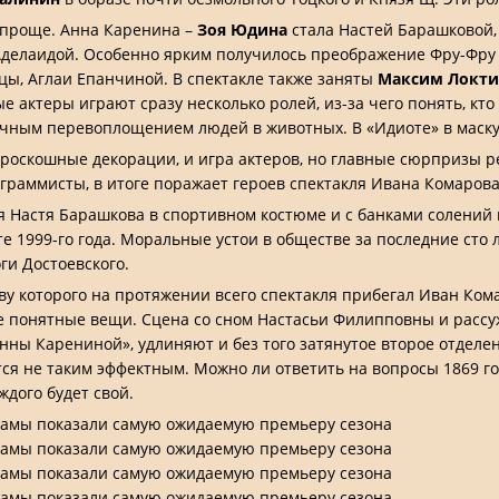
 проще. Анна Каренина –
Зоя Юдина
стала Настей Барашковой,
Аделаидой. Особенно ярким получилось преображение Фру-Фру
ицы, Аглаи Епанчиной. В спектакле также заняты
Максим Локти
ые актеры играют сразу несколько ролей, из-за чего понять, кто
тичным перевоплощением людей в животных. В «Идиоте» в мас
роскошные декорации, и игра актеров, но главные сюрпризы р
граммисты, в итоге поражает героев спектакля Ивана Комарова
я Настя Барашкова в спортивном костюме и с банками солений 
е 1999-го года. Моральные устои в обществе за последние сто 
и Достоевского.
тву которого на протяжении всего спектакля прибегал Иван Кома
е понятные вещи. Сцена со сном Настасьи Филипповны и рассу
ны Карениной», удлиняют и без того затянутое второе отделение
тся не таким эффектным. Можно ли ответить на вопросы 1869 го
ждого будет свой.