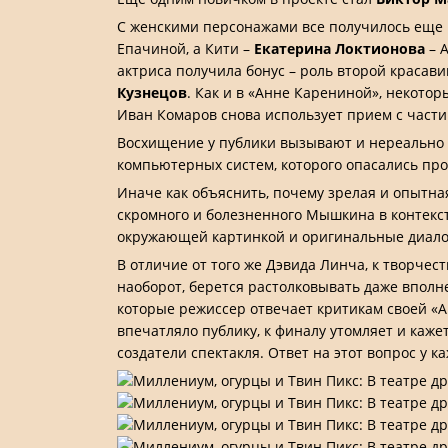
С женскими персонажами все получилось еще
Епачиной, а Кити –
Екатерина Локтионова
– 
актриса получила бонус – роль второй красав
Кузнецов
. Как и в «Анне Карениной», некотор
Иван Комаров снова использует прием с час
Восхищение у публики вызывают и нереально 
компьютерных систем, которого опасались про
Иначе как объяснить, почему зрелая и опытна
скромного и болезненного Мышкина в контекст
окружающей картинкой и оригинальные диалог
В отличие от того же Дэвида Линча, к творчес
наоборот, берется растолковывать даже вполн
которые режиссер отвечает критикам своей «Ан
впечатляло публику, к финалу утомляет и каже
создатели спектакля. Ответ на этот вопрос у ка