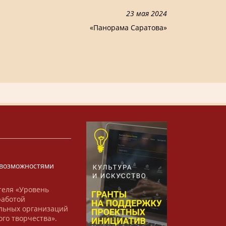
23 мая 2024
«Панорама Саратова»
х
возможностями
теля «Уровень
работой
льных организаций
ого творчества».