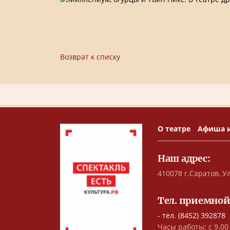
Возврат к списку
О театре
Афиша 
Наш адрес:
410078 г.Саратов, Ул
Тел. приемной
- тел. (8452) 392878
Часы работы: с 9.00 