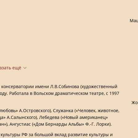
Маш
азать ещё
 консерватории имени Л.В.Собинова (художественный
оду. Работала в Вольском драматическом театре, с 1997
Жо
юбовь» А.Островского), Служанка («Человек, животное,
а» А.Салынского), Лебедева («Новый американец»
н»), Ангустиас («Дом Бернарды Альбы» Ф.-Г. Лорки).
культуры РФ за большой вклад развитие культуры и