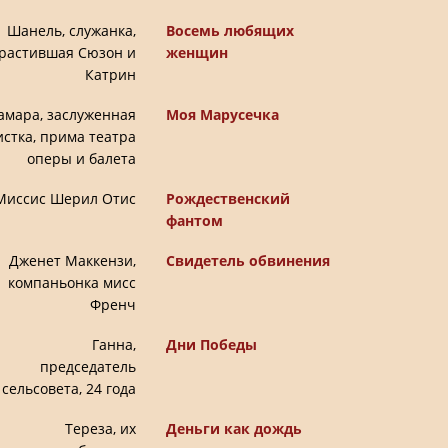
Шанель, служанка,
Восемь любящих
растившая Сюзон и
женщин
Катрин
амара, заслуженная
Моя Марусечка
истка, прима театра
оперы и балета
Миссис Шерил Отис
Рождественский
фантом
Дженет Маккензи,
Свидетель обвинения
компаньонка мисс
Френч
Ганна,
Дни Победы
председатель
сельсовета, 24 года
Тереза, их
Деньги как дождь