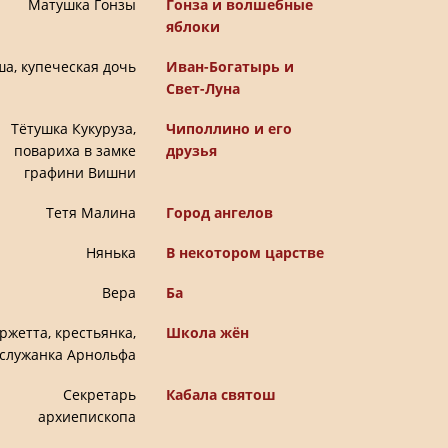
Матушка Гонзы
Гонза и волшебные
яблоки
а, купеческая дочь
Иван-Богатырь и
Свет-Луна
Тётушка Кукуруза,
Чиполлино и его
повариха в замке
друзья
графини Вишни
Тетя Малина
Город ангелов
Нянька
В некотором царстве
Вера
Ба
ржетта, крестьянка,
Школа жён
служанка Арнольфа
Секретарь
Кабала святош
архиепископа