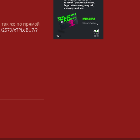
а так же по прямой
/e/2579/xTPLeBU7/?