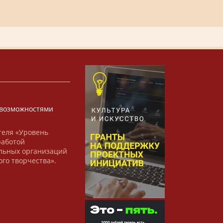
х
возможностями
теля «Уровень
работой
льных организаций
ого творчества».