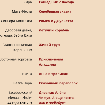
Кира
Сошедший с поезда
Мать Фёклы
Серебряная сказка
Синьора Монтекки
Ромео и Джульетта
Дворовая девка,
Летучий корабль
отница, Бабка-Ёжка
Глаша, горничная
Живой труп
Карениных
Восточная торговка
Приключения
Аладдина
Пахита
Анна в тропиках
Белка Нора
Сказочный переполох
facebook.com/
Дневник Алёны
еlena.chizhuk*
Чижук. А еще почта,
44 года (2017 г)
ЖЖ и Фейсбук*