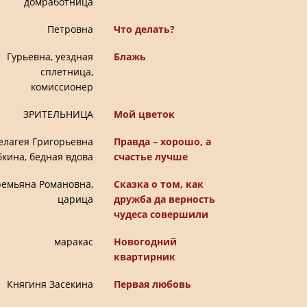
домработница
Петровна
Что делать?
Гурьевна, уездная
Блажь
сплетница,
комиссионер
ЗРИТЕЛЬНИЦА
Мой цветок
елагея Григорьевна
Правда – хорошо, а
кина, бедная вдова
счастье лучше
емьяна Романовна,
Сказка о том, как
царица
дружба да верность
чудеса совершили
маракас
Новогодний
квартирник
Княгиня Засекина
Первая любовь