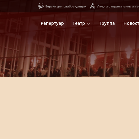
Версия для слабовидящих
Людям с ограниченными в
Репертуар
Театр
Труппа
Новос