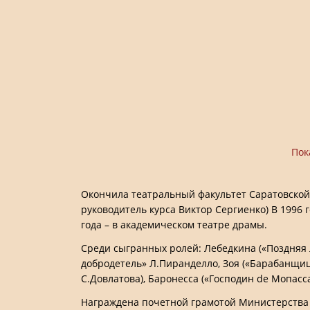
Пок
Окончила театральный факультет Саратовской
руководитель курса Виктор Сергиенко) В 1996 г
года – в академическом театре драмы.
Среди сыгранных ролей: Лебедкина («Поздняя л
добродетель» Л.Пиранделло, Зоя («Барабанщиц
С.Довлатова), Баронесса («Господин de Мопасса
Награждена почетной грамотой Министерства 