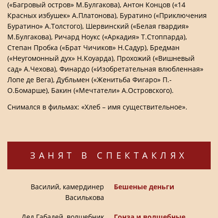
(«Багровый остров» М.Булгакова), Антон Концов («14
Красных избушек» А.Платонова), Буратино («Приключения
Буратино» А.Толстого), Шервинский («Белая гвардия»
М.Булгакова), Ричард Ноукс («Аркадия» Т.Стоппарда),
Степан Пробка («Брат Чичиков» Н.Садур), Бредман
(«Неугомонный дух» Н.Коуарда), Прохожий («Вишневый
сад» А.Чехова), Финардо («Изобретательная влюбленная»
Лопе де Вега), Дубльмен («Женитьба Фигаро» П.-
О.Бомарше), Бакин («Мечтатели» А.Островского).
Снимался в фильмах: «Хлеб – имя существительное».
ЗАНЯТ В СПЕКТАКЛЯХ
Василий, камердинер
Бешеные деньги
Василькова
Дед Габадей, волшебник
Гонза и волшебные