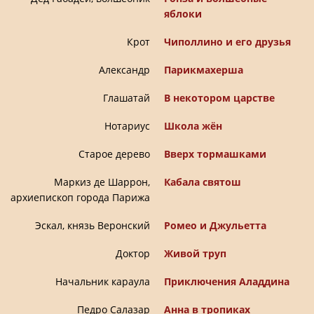
яблоки
Крот
Чиполлино и его друзья
Александр
Парикмахерша
Глашатай
В некотором царстве
Нотариус
Школа жён
Старое дерево
Вверх тормашками
Маркиз де Шаррон,
Кабала святош
архиепископ города Парижа
Эскал, князь Веронский
Ромео и Джульетта
Доктор
Живой труп
Начальник караула
Приключения Аладдина
Педро Салазар
Анна в тропиках