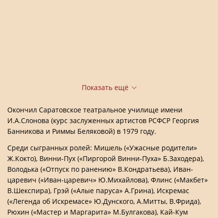
Показать ещё
Окончил Саратовское театральное училище имени
И.А.Слонова (курс заслуженных артистов РСФСР Георгия
Банникова и Риммы Беляковой) в 1979 году.
Среди сыгранных ролей: Мишель («Ужасные родители»
Ж.Кокто), Винни-Пух («Пиргорой Винни-Пуха» Б.Заходера),
Володька («Отпуск по ранению» В.Кондратьева), Иван-
царевич («Иван-царевич» Ю.Михайлова), Флинс («Макбет»
В.Шекспира), Грэй («Алые паруса» А.Грина), Искремас
(«Легенда об Искремасе» Ю.Дунского, А.Митты, В.Фрида),
Рюхин («Мастер и Маргарита» М.Булгакова), Кай-Кум