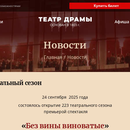
Купить билет
озможностями
ти
Афиша
Новости
Главная
/
Новости
ральный сезон
24 сентября 2025 года
состоялось открытие 223 театрального сезона
премьерой спектакля
«
Без вины виноватые
»