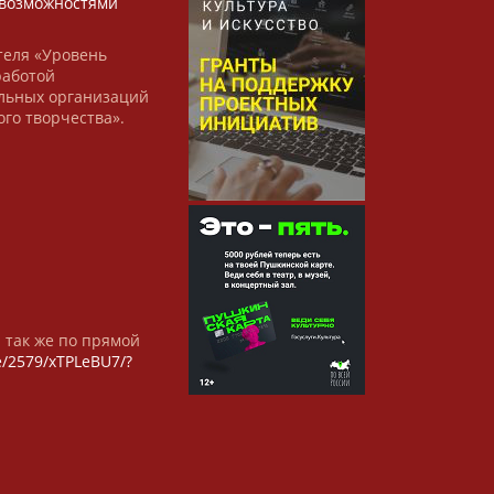
возможностями
теля «Уровень
работой
льных организаций
ого творчества».
а так же по прямой
/e/2579/xTPLeBU7/?