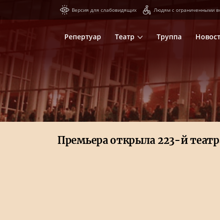
Версия для слабовидящих
Людям с ограниченными в
Репертуар
Театр
Труппа
Новос
Премьера открыла 223-й теат