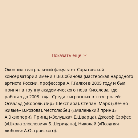
Показать ещё
Окончил театральный факультет Саратовской
консерватории имени Л.В.Собинова (мастерская народного
артиста России, профессора А.Г.Галко) в 2005 году и был
принят в труппу академического тюза Киселева, где
работал до 2008 года. Среди сыгранных в тюзе ролей:
Освальд («Король Лир» Шекспира), Степан, Марк («Вечно
живые» В.Розова), Честолюбец («Маленький принц»
А.Экзюпери), Принц («Золушка» Е.Шварца), Джозеф Сэрфес
(«Школа злословия» Б.Шеридана), Николай («Поздняя
любовь» А.Островского).