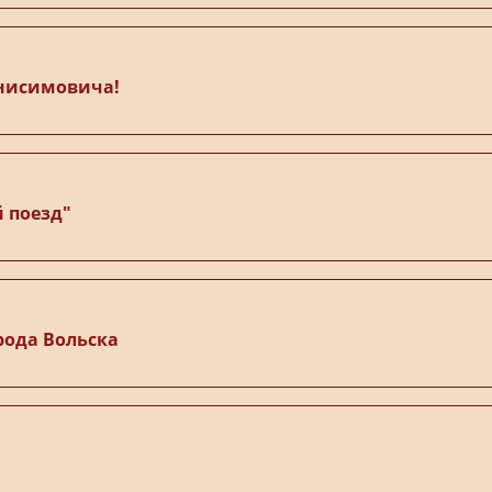
Анисимовича!
 поезд"
рода Вольска