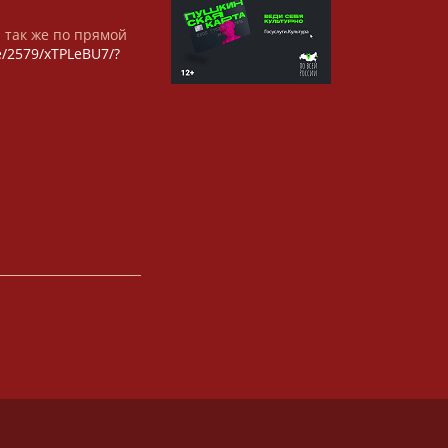
а так же по прямой
/e/2579/xTPLeBU7/?