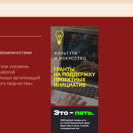
х
возможностями
теля «Уровень
работой
льных организаций
ого творчества».